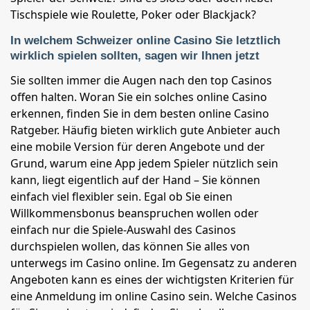
Tischspiele wie Roulette, Poker oder Blackjack?
In welchem Schweizer online Casino Sie letztlich
wirklich spielen sollten, sagen wir Ihnen jetzt
Sie sollten immer die Augen nach den top Casinos
offen halten. Woran Sie ein solches online Casino
erkennen, finden Sie in dem besten online Casino
Ratgeber. Häufig bieten wirklich gute Anbieter auch
eine mobile Version für deren Angebote und der
Grund, warum eine App jedem Spieler nützlich sein
kann, liegt eigentlich auf der Hand – Sie können
einfach viel flexibler sein. Egal ob Sie einen
Willkommensbonus beanspruchen wollen oder
einfach nur die Spiele-Auswahl des Casinos
durchspielen wollen, das können Sie alles von
unterwegs im Casino online. Im Gegensatz zu anderen
Angeboten kann es eines der wichtigsten Kriterien für
eine Anmeldung im online Casino sein. Welche Casinos