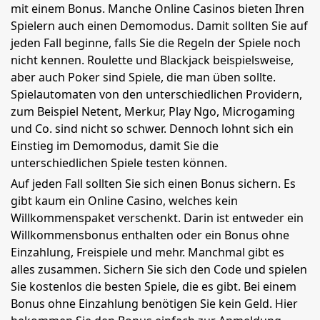
mit einem Bonus. Manche Online Casinos bieten Ihren
Spielern auch einen Demomodus. Damit sollten Sie auf
jeden Fall beginne, falls Sie die Regeln der Spiele noch
nicht kennen. Roulette und Blackjack beispielsweise,
aber auch Poker sind Spiele, die man üben sollte.
Spielautomaten von den unterschiedlichen Providern,
zum Beispiel Netent, Merkur, Play Ngo, Microgaming
und Co. sind nicht so schwer. Dennoch lohnt sich ein
Einstieg im Demomodus, damit Sie die
unterschiedlichen Spiele testen können.
Auf jeden Fall sollten Sie sich einen Bonus sichern. Es
gibt kaum ein Online Casino, welches kein
Willkommenspaket verschenkt. Darin ist entweder ein
Willkommensbonus enthalten oder ein Bonus ohne
Einzahlung, Freispiele und mehr. Manchmal gibt es
alles zusammen. Sichern Sie sich den Code und spielen
Sie kostenlos die besten Spiele, die es gibt. Bei einem
Bonus ohne Einzahlung benötigen Sie kein Geld. Hier