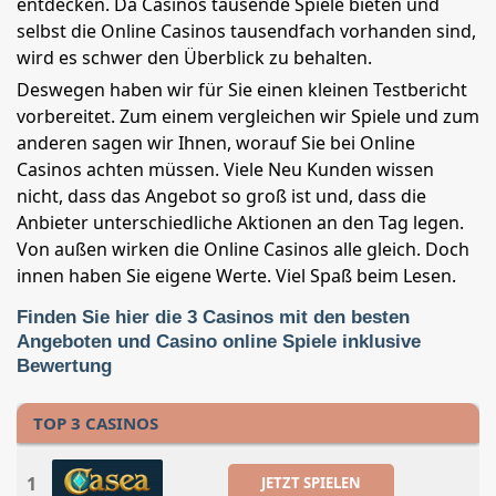
entdecken. Da Casinos tausende Spiele bieten und
selbst die Online Casinos tausendfach vorhanden sind,
wird es schwer den Überblick zu behalten.
Deswegen haben wir für Sie einen kleinen Testbericht
vorbereitet. Zum einem vergleichen wir Spiele und zum
anderen sagen wir Ihnen, worauf Sie bei Online
Casinos achten müssen. Viele Neu Kunden wissen
nicht, dass das Angebot so groß ist und, dass die
Anbieter unterschiedliche Aktionen an den Tag legen.
Von außen wirken die Online Casinos alle gleich. Doch
innen haben Sie eigene Werte. Viel Spaß beim Lesen.
Finden Sie hier die 3 Casinos mit den besten
Angeboten und Casino online Spiele inklusive
Bewertung
TOP 3 CASINOS
1
JETZT SPIELEN