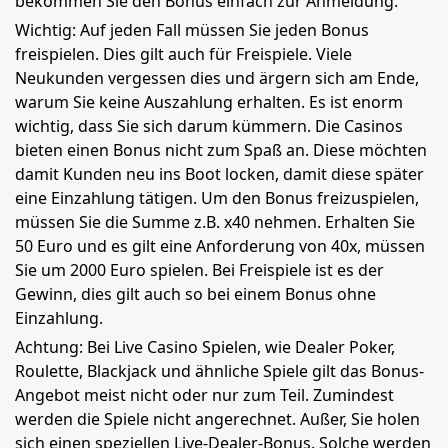
bekommen Sie den Bonus einfach zur Anmeldung.
Wichtig: Auf jeden Fall müssen Sie jeden Bonus
freispielen. Dies gilt auch für Freispiele. Viele
Neukunden vergessen dies und ärgern sich am Ende,
warum Sie keine Auszahlung erhalten. Es ist enorm
wichtig, dass Sie sich darum kümmern. Die Casinos
bieten einen Bonus nicht zum Spaß an. Diese möchten
damit Kunden neu ins Boot locken, damit diese später
eine Einzahlung tätigen. Um den Bonus freizuspielen,
müssen Sie die Summe z.B. x40 nehmen. Erhalten Sie
50 Euro und es gilt eine Anforderung von 40x, müssen
Sie um 2000 Euro spielen. Bei Freispiele ist es der
Gewinn, dies gilt auch so bei einem Bonus ohne
Einzahlung.
Achtung: Bei Live Casino Spielen, wie Dealer Poker,
Roulette, Blackjack und ähnliche Spiele gilt das Bonus-
Angebot meist nicht oder nur zum Teil. Zumindest
werden die Spiele nicht angerechnet. Außer, Sie holen
sich einen speziellen Live-Dealer-Bonus. Solche werden