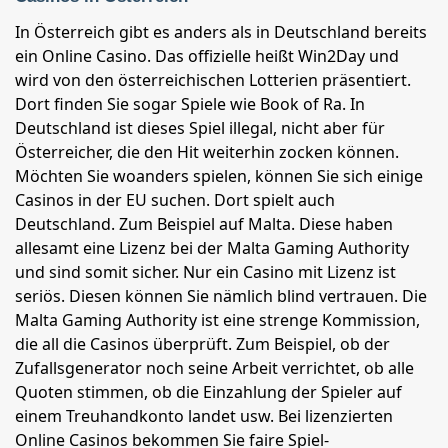
In Österreich gibt es anders als in Deutschland bereits
ein Online Casino. Das offizielle heißt Win2Day und
wird von den österreichischen Lotterien präsentiert.
Dort finden Sie sogar Spiele wie Book of Ra. In
Deutschland ist dieses Spiel illegal, nicht aber für
Österreicher, die den Hit weiterhin zocken können.
Möchten Sie woanders spielen, können Sie sich einige
Casinos in der EU suchen. Dort spielt auch
Deutschland. Zum Beispiel auf Malta. Diese haben
allesamt eine Lizenz bei der Malta Gaming Authority
und sind somit sicher. Nur ein Casino mit Lizenz ist
seriös. Diesen können Sie nämlich blind vertrauen. Die
Malta Gaming Authority ist eine strenge Kommission,
die all die Casinos überprüft. Zum Beispiel, ob der
Zufallsgenerator noch seine Arbeit verrichtet, ob alle
Quoten stimmen, ob die Einzahlung der Spieler auf
einem Treuhandkonto landet usw. Bei lizenzierten
Online Casinos bekommen Sie faire Spiel-